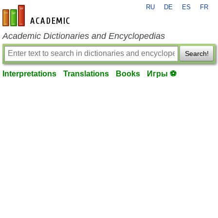
RU
DE
ES
FR
en-academic.com
Academic Dictionaries and Encyclopedias
Search!
Interpretations
Translations
Books
Игры ⚽