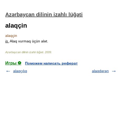
Azərbaycan dilinin izahlı lüğəti
alaqçin
alaqçin
is.
Alaq vurmaq üçün alət.
Azərbaycan dilinin izahlı lüğəti
.
2009
.
Игры ⚽
Поможем написать реферат
alaqçılıq
alaqdərən